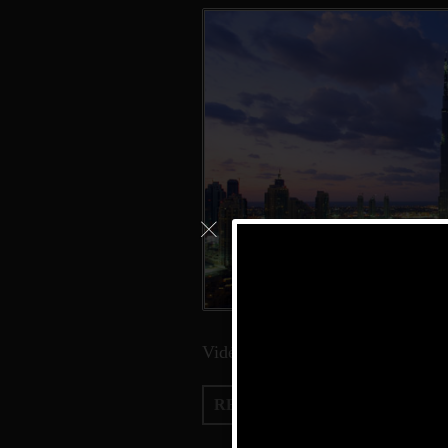
Vidéo à venir prochainement…
READ MORE
→