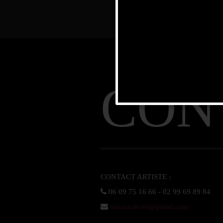
CON
ronancalvari@gmail.com