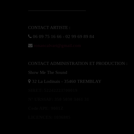
ronancalvari@gmail.com
CONTACT ADMINISTRATION ET PRODUCTION :  

SIRET: 52242223700019

N° URSSAF: 350 5030 3461 31

Code APE: 9001Z
