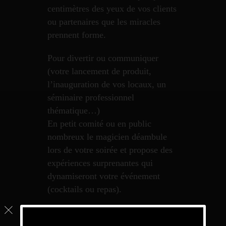
centimètres des yeux de vos clients
ou partenaires que les miracles
prennent forme.
Pour divertir ou communiquer
(votre lancement de produit,
l’inauguration de vos locaux, un
séminaire professionnel
thématique…)
En petit comité ou en public
nombreux le magicien déambule
lors de votre soirée et propose des
expériences surprenantes qui
dynamiseront votre événement
(cocktails ou repas).
La magie numérique, une
animation futuriste dans le présent