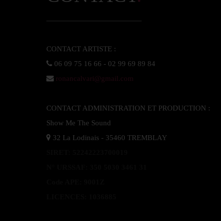
ronancalvari@gmail.com
CONTACT ADMINISTRATION ET PRODUCTION :  

SIRET: 52242223700019

N° URSSAF: 350 5030 3461 31

Code APE: 9001Z
