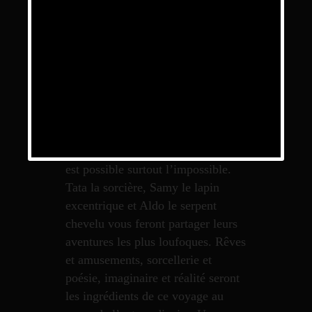
A CHACUN SON TOUR
Il était une fois un magicien issu
d’une grande famille de
magiciens… Ce mage étrange et
parfois décalé, vous propose une
rencontre pleine d’humour et de
bizarreries dans un monde où tout
est possible surtout l’impossible.
Tata la sorcière, Samy le lapin
excentrique et Aldo le serpent
chevelu vous feront partager leurs
aventures les plus loufoques. Rêves
et amusements, sorcellerie et
poésie, imaginaire et réalité seront
les ingrédients de ce voyage au