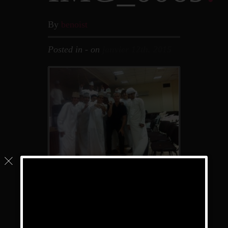
By
benoist
Posted in - on
janvier 12th, 2015
←
Tournée Dubaï et Émirats Arabes