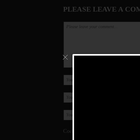
PLEASE LEAVE A COM
Code anti robot
*