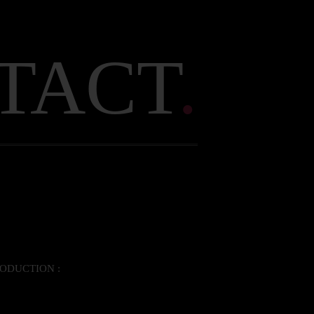
TACT
.
DUCTION :  
