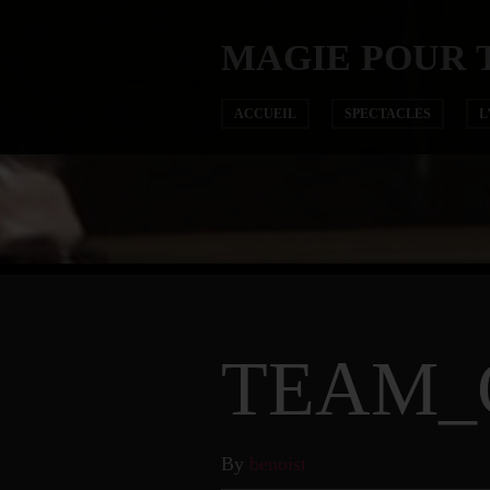
MAGIE POUR 
ACCUEIL
SPECTACLES
L
TEAM_
By
benoist