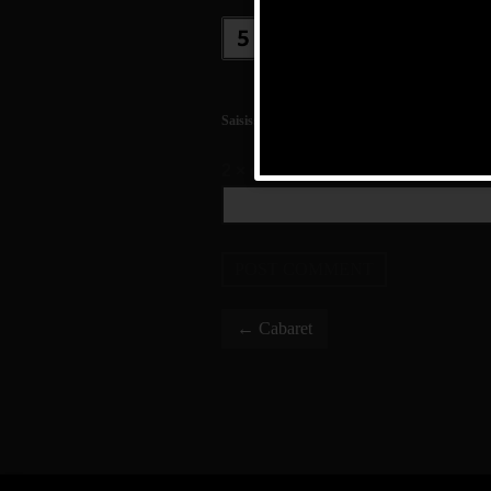
+
=
Saisissez votre réponse en chiffres
2 × cinq =
←
Cabaret